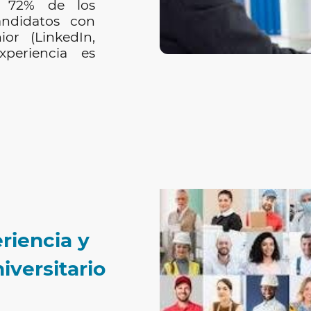
l 72% de los
andidatos con
ior (LinkedIn,
xperiencia es
eriencia y
iversitario