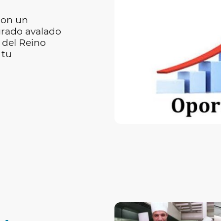
con un
grado avalado
 del Reino
 tu