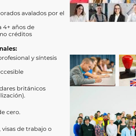
torados avalados por el
.
a 4+ años de
mo créditos
nales:
rofesional y síntesis
accesible
dares británicos
alización).
de cero.
visas de trabajo o