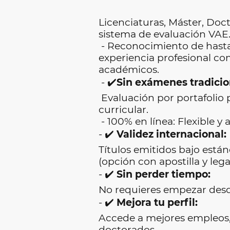
Licenciaturas, Máster, Doc
sistema de evaluación VAE
- Reconocimiento de hast
experiencia profesional co
académicos.
- ✔️
Sin exámenes tradicio
Evaluación por portafolio p
curricular.
- 100% en línea: Flexible y 
- ✔️
Validez internacional:
Títulos emitidos bajo están
(opción con apostilla y leg
- ✔️
Sin perder tiempo:
No requieres empezar des
- ✔️
Mejora tu perfil:
Accede a mejores empleos, 
doctorados.