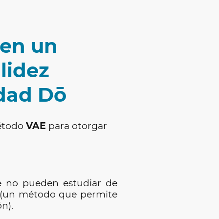
 en un
alidez
idad Dō
método
VAE
para otorgar
e no pueden estudiar de
E (un método que permite
n).