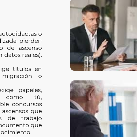
 autodidactas o
lizada pierden
 o de ascenso
 datos reales).
xige títulos en
 migración o
ige papeles,
es como tú,
ible concursos
, ascensos que
s de trabajo
documento que
onocimiento.